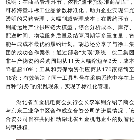
说明：在商品管理环节，依托“墨卡托标准商品库”，
可将海量非标工业品参数标准化，助力企业实现阳光
透明的采购管理，大幅削减管理成本；在履约环节，
则能运用产业供应链大模型，综合分析成本、库存、
配送时间、物流服务质量及结算周期等多重变量，智
能生成成本最优的履约计划。胡总还分享了与徐工集
团的成功合作案例：通过部署“太璞”系统，徐工集团
非生产物资的采购周期从
11
天大幅缩短至
2
天，成本
降低超
10%
；工具和劳保物资供应商从
170
家精简至
18
家；有效解决了同一工具型号在采购系统中存在上
百种“分身”的混乱现象，实现了标准化管理。
湖北省五金机电商会执行会长李军则介绍了商会
与京东工业华中区合作成立合资公司的进展情况，该
合资公司旨在共同推动湖北省五金机电企业的数智化
转型进程。