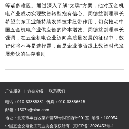
等诸多难题。通过深入了解“太璞”方案，他对五金机
电产业成功实现数智转型抱有信心。周德益副理事长
希望京东工业能持续发挥技术纽带作用，切实推动中
国五金机电产业供应链的降本增效。周德益副理事长
强调，在五金机电企业迈向高质量发展的征程中，数
智化将不再是选择题，
而是企业能否跟上数智时代发
展步伐的生存准则
。
广告服务
|
协会介绍
|
联系我们
电话：010-63385331 传真：010-63356615
邮箱：1507b@sina.com
地址：北京市丰台区菜户营58号财富西环901室 邮编：100054
中国五金交电化工商业协会版权所有
京ICP备13026453号-1