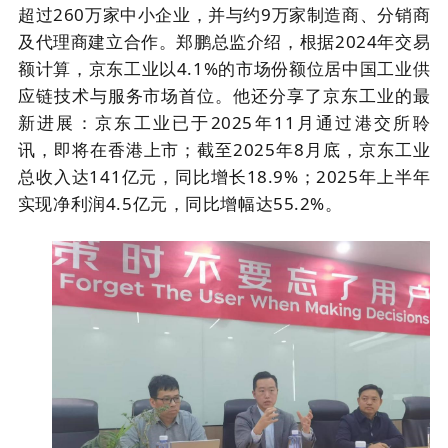
超过
260
万家中小企业，并与约
9
万家制造商、分销商
及代理商建立合作。郑鹏总监介绍，根据
2024
年交易
额计算，京东工业以
4.1%
的市场份额位居中国工业供
应链技术与服务市场首位。他还分享了京东工业的最
新进展：京东工业已于
2025
年
11
月通过港交所聆
讯，即将在香港上市；截至
2025
年
8
月底，京东工业
总收入达
141
亿元，同比增长
18.9%
；
2025
年上半年
实现净利润
4.5
亿元，同比增幅达
55.2%
。